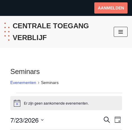
AANMELDEN
Ga
naar
CENTRALE TOEGANG
de
VERBLIJF
inhoud
Seminars
Evenementen
Seminars
Er zijn geen aankomende evenementen.
Bericht
7/23/2026
Evenem
Even
ZOEKEN
DAG
weer
Selecteer
Zoeken