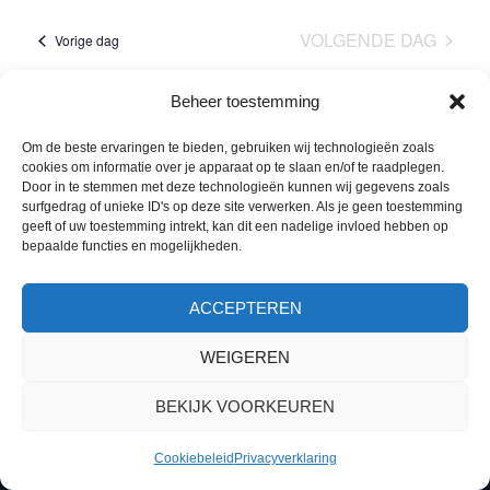
navig
een
en
VOLGENDE DAG
Vorige dag
datum.
weerge
Beheer toestemming
navigati
ABONNEER OP KALENDER
Om de beste ervaringen te bieden, gebruiken wij technologieën zoals
cookies om informatie over je apparaat op te slaan en/of te raadplegen.
Door in te stemmen met deze technologieën kunnen wij gegevens zoals
surfgedrag of unieke ID's op deze site verwerken. Als je geen toestemming
geeft of uw toestemming intrekt, kan dit een nadelige invloed hebben op
bepaalde functies en mogelijkheden.
ACCEPTEREN
WEIGEREN
BEKIJK VOORKEUREN
Cookiebeleid
Privacyverklaring
Centrale toegang verblijf Zuid-Limburg